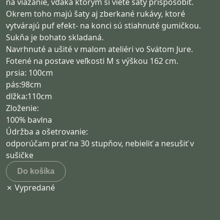
na viazanie, vďaka ktorým si viete šaty prispôsobiť.
Okrem toho majú šaty aj zberkané rukávy, ktoré
vytvárajú puf efekt- na konci sú stiahnuté gumičkou.
Sukňa je bohato skladaná.
Navrhnuté a ušité v malom ateliéri vo Svätom Jure.
Fotené na postave veľkosti M s výškou 162 cm.
prsia: 100cm
pás:98cm
dlžka:110cm
Zloženie:
100% bavlna
Údržba a ošetrovanie:
odporúčam prať na 30 stupňov, nebieliť a nesušiť v
sušičke
Do košíka
✗ Vypredané