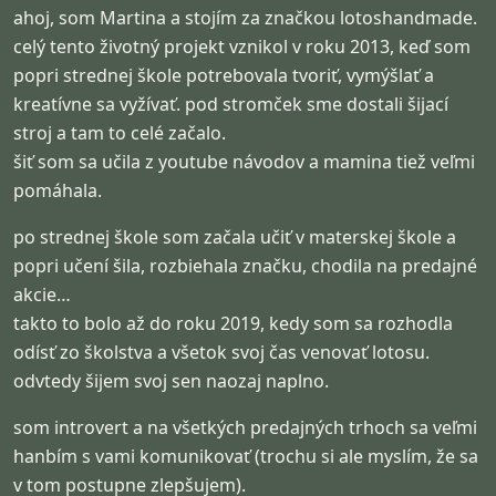
ahoj, som Martina a stojím za značkou lotoshandmade. 
celý tento životný projekt vznikol v roku 2013, keď som 
popri strednej škole potrebovala tvoriť, vymýšlať a 
kreatívne sa vyžívať. pod stromček sme dostali šijací 
stroj a tam to celé začalo.

šiť som sa učila z youtube návodov a mamina tiež veľmi 
pomáhala.
po strednej škole som začala učiť v materskej škole a 
popri učení šila, rozbiehala značku, chodila na predajné 
akcie…

takto to bolo až do roku 2019, kedy som sa rozhodla 
odísť zo školstva a všetok svoj čas venovať lotosu. 
odvtedy šijem svoj sen naozaj naplno.
som introvert a na všetkých predajných trhoch sa veľmi 
hanbím s vami komunikovať (trochu si ale myslím, že sa 
v tom postupne zlepšujem).
