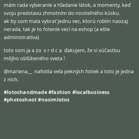
mám rada vyberanie a hľadanie látok, a momenty, keď 
svoju predstavu zhmotním do nositeľného kúsku.

ak by som mala vybrať jednu vec, ktorú robím naozaj 
nerada, tak je to fotenie vecí na eshop (a ešte 
administratíva)
toto som ja a zo  s r d c a  ďakujem, že si súčasťou 
môjho obľúbeného sveta !
@mariena__  nafotila veľa pekných fotiek a toto je jedna 
z nich.
#lotoshandmade #fashion #localbusiness 
#photoshoot #nosimlotos