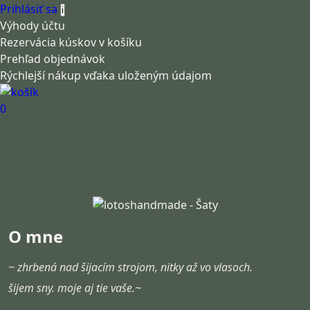
Prihlásiť sa
i
Výhody účtu
Rezervácia kúskov v košíku
Prehľad objednávok
Rýchlejší nákup vďaka uloženým údajom
0
O mne
~ zhrbená nad šijacím strojom, nitky až vo vlasoch.

šijem sny. moje aj tie vaše.~