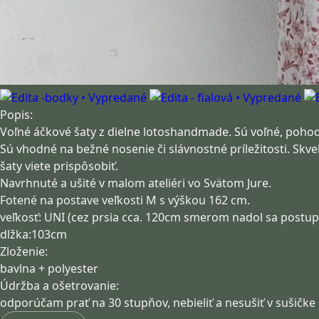
Popis:
Voľné áčkové šaty z dielne lotoshandmade. Sú voľné, pohodln
Sú vhodné na bežné nosenie či slávnostné príležitosti. Skve
šaty viete prispôsobiť.
Navrhnuté a ušité v malom ateliéri vo Svätom Jure.
Fotené na postave veľkosti M s výškou 162 cm.
veľkosť: UNI (cez prsia cca. 120cm smerom nadol sa postup
dlžka:103cm
Zloženie:
bavlna + polyester
Údržba a ošetrovanie:
odporúčam prať na 30 stupňov, nebieliť a nesušiť v sušičke