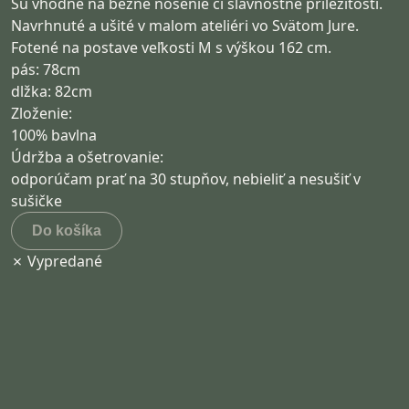
Sú vhodné na bežné nosenie či slávnostné príležitosti.
Navrhnuté a ušité v malom ateliéri vo Svätom Jure.
Fotené na postave veľkosti M s výškou 162 cm.
pás: 78cm
dlžka: 82cm
Zloženie:
100% bavlna
Údržba a ošetrovanie:
odporúčam prať na 30 stupňov, nebieliť a nesušiť v
sušičke
Do košíka
✗ Vypredané