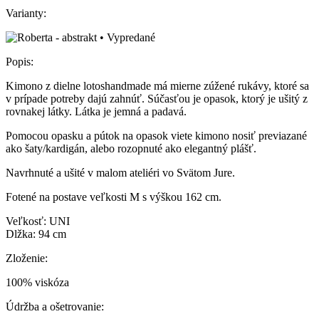
Varianty:
Popis:
Kimono z dielne lotoshandmade má mierne zúžené rukávy, ktoré sa
v prípade potreby dajú zahnúť. Súčasťou je opasok, ktorý je ušitý z
rovnakej látky. Látka je jemná a padavá.
Pomocou opasku a pútok na opasok viete kimono nosiť previazané
ako šaty/kardigán, alebo rozopnuté ako elegantný plášť.
Navrhnuté a ušité v malom ateliéri vo Svätom Jure.
Fotené na postave veľkosti M s výškou 162 cm.
Veľkosť: UNI
Dlžka: 94 cm
Zloženie:
100% viskóza
Údržba a ošetrovanie: