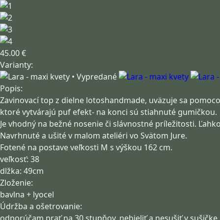
45.00 €
Varianty:
Popis:
Zavinovací top z dielne lotoshandmade, uväzuje sa pomoco
ktoré vytvárajú puf efekt- na konci sú stiahnuté gumičkou.
Je vhodný na bežné nosenie či slávnostné príležitosti. Ľahk
Navrhnuté a ušité v malom ateliéri vo Svätom Jure.
Fotené na postave veľkosti M s výškou 162 cm.
veľkosť: 38
dlžka: 49cm
Zloženie:
bavlna + lyocel
Údržba a ošetrovanie:
odporúčam prať na 30 stupňov, nebieliť a nesušiť v sušičke