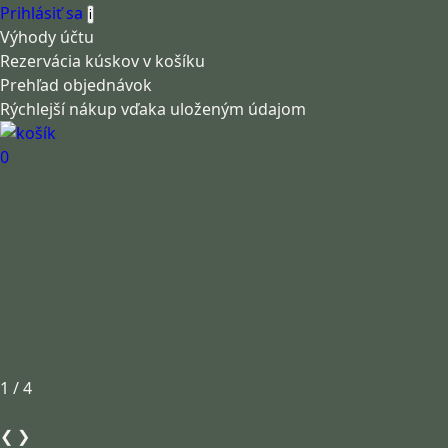
Prihlásiť sa
i
Výhody účtu
Rezervácia kúskov v košíku
Prehľad objednávok
Rýchlejší nákup vďaka uloženým údajom
0
1 / 4
❮
❯