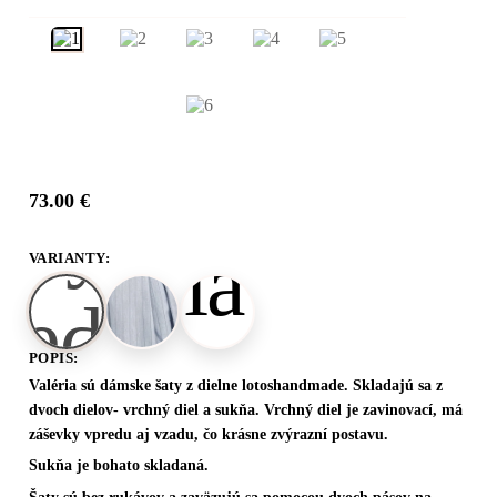
1 / 6
2 / 6
73.00 €
VARIANTY:
POPIS:
Valéria sú dámske šaty z dielne lotoshandmade. Skladajú sa z
dvoch dielov- vrchný diel a sukňa. Vrchný diel je zavinovací, má
záševky vpredu aj vzadu, čo krásne zvýrazní postavu.
Sukňa je bohato skladaná.