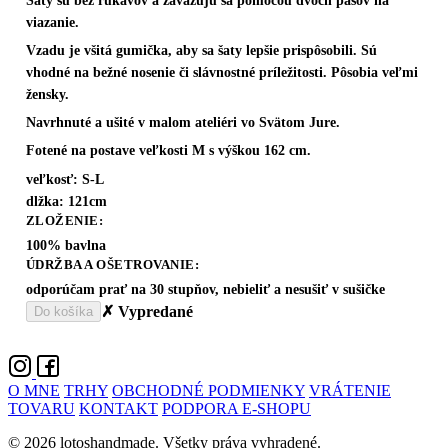
Šaty sú bez rukávov a zaväzujú sa pomocou dvoch pásov na
viazanie.
Vzadu je všitá gumička, aby sa šaty lepšie prispôsobili. Sú
vhodné na bežné nosenie či slávnostné príležitosti. Pôsobia veľmi
žensky.
Navrhnuté a ušité v malom ateliéri vo Svätom Jure.
Fotené na postave veľkosti M s výškou 162 cm.
veľkosť: S-L
dlžka: 121cm
ZLOŽENIE:
100% bavlna
ÚDRŽBA A OŠETROVANIE:
odporúčam prať na 30 stupňov, nebieliť a nesušiť v sušičke
✗ Vypredané
Do košíka
O MNE
TRHY
OBCHODNÉ PODMIENKY
VRÁTENIE
TOVARU
KONTAKT
PODPORA E-SHOPU
© 2026 lotoshandmade. Všetky práva vyhradené.