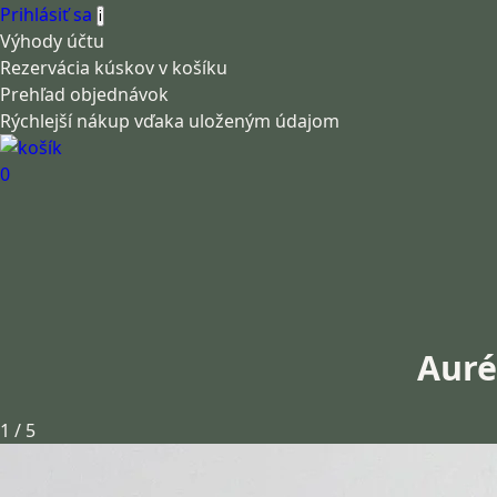
Prihlásiť sa
i
Výhody účtu
Rezervácia kúskov v košíku
Prehľad objednávok
Rýchlejší nákup vďaka uloženým údajom
0
Aurél
1 / 5